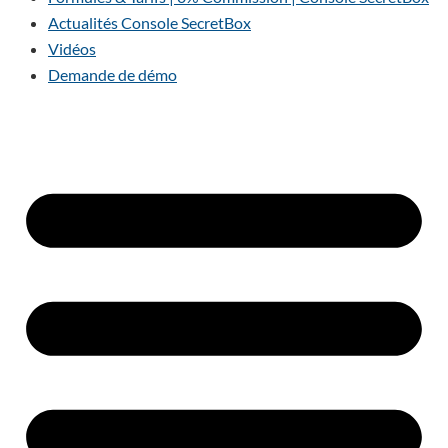
Actualités Console SecretBox
Vidéos
Demande de démo