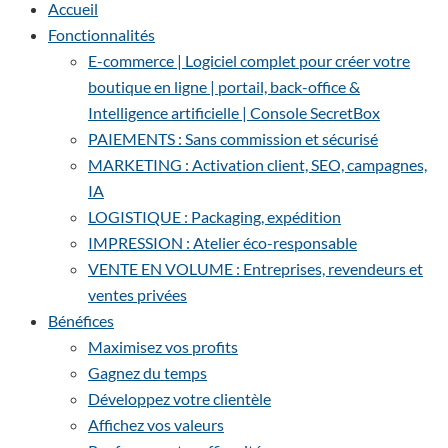
Accueil
Fonctionnalités
E-commerce | Logiciel complet pour créer votre
boutique en ligne | portail, back-office &
Intelligence artificielle | Console SecretBox
PAIEMENTS : Sans commission et sécurisé
MARKETING : Activation client, SEO, campagnes,
IA
LOGISTIQUE : Packaging, expédition
IMPRESSION : Atelier éco-responsable
VENTE EN VOLUME : Entreprises, revendeurs et
ventes privées
Bénéfices
Maximisez vos profits
Gagnez du temps
Développez votre clientèle
Affichez vos valeurs