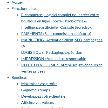
Accueil
Fonctionnalités
E-commerce | Logiciel complet pour créer votre
boutique en ligne | portail, back-office &
Intelligence artificielle | Console SecretBox
PAIEMENTS : Sans commission et sécurisé
MARKETING : Activation client, SEO, campagnes,
IA
LOGISTIQUE : Packaging, expédition
IMPRESSION : Atelier éco-responsable
VENTE EN VOLUME : Entreprises, revendeurs et
ventes privées
Bénéfices
Maximisez vos profits
Gagnez du temps
Développez votre clientèle
Affichez vos valeurs