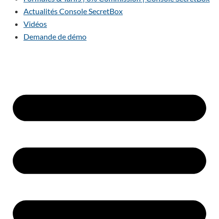
Actualités Console SecretBox
Vidéos
Demande de démo