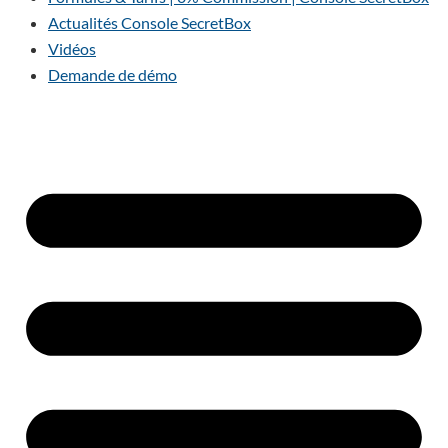
Actualités Console SecretBox
Vidéos
Demande de démo