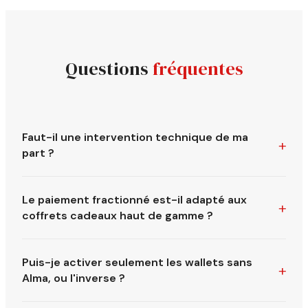
Questions
fréquentes
Faut-il une intervention technique de ma
part ?
Absolument pas. L'équipe Console SecretBox gère
Le paiement fractionné est-il adapté aux
l'intégralité de la configuration. Les nouveaux modes de
coffrets cadeaux haut de gamme ?
paiement s'affichent automatiquement dans le tunnel
d'achat de votre boutique.
C'est précisément pour ce type de produit que le paiement
Puis-je activer seulement les wallets sans
fractionné est le plus efficace. Un coffret séjour à 500 €
Alma, ou l'inverse ?
devient « 3 × 167 € » — le frein psychologique disparaît et
le panier moyen augmente mécaniquement.