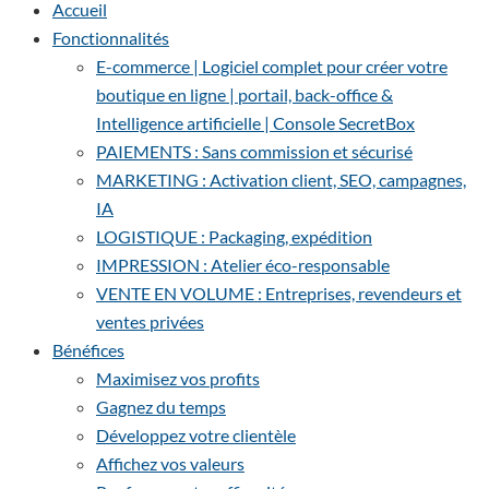
Accueil
Fonctionnalités
E-commerce | Logiciel complet pour créer votre
boutique en ligne | portail, back-office &
Intelligence artificielle | Console SecretBox
PAIEMENTS : Sans commission et sécurisé
MARKETING : Activation client, SEO, campagnes,
IA
LOGISTIQUE : Packaging, expédition
IMPRESSION : Atelier éco-responsable
VENTE EN VOLUME : Entreprises, revendeurs et
ventes privées
Bénéfices
Maximisez vos profits
Gagnez du temps
Développez votre clientèle
Affichez vos valeurs