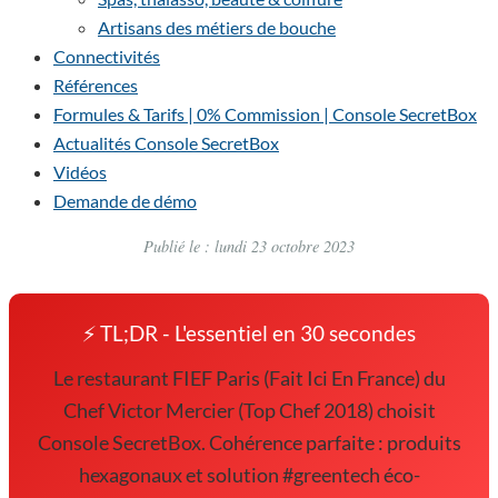
Artisans des métiers de bouche
Connectivités
Références
Formules & Tarifs | 0% Commission | Console SecretBox
Actualités Console SecretBox
Vidéos
Demande de démo
Publié le : lundi 23 octobre 2023
⚡ TL;DR - L'essentiel en 30 secondes
Le restaurant FIEF Paris (Fait Ici En France) du
Chef Victor Mercier (Top Chef 2018) choisit
Console SecretBox. Cohérence parfaite : produits
hexagonaux et solution #greentech éco-