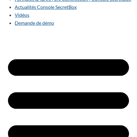
Actualités Console SecretBox
Vidéos
Demande de démo