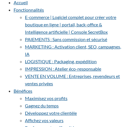
Accueil
Fonctionnalités
E-commerce | Logiciel complet pour créer votre
boutique en ligne | portail, back-office &
Intelligence artificielle | Console SecretBox
PAIEMENTS : Sans commission et sécurisé
MARKETING : Activation client, SEO, campagnes,
IA
LOGISTIQUE : Packaging, expédition
IMPRESSION : Atelier éco-responsable
VENTE EN VOLUME : Entreprises, revendeurs et
ventes privées
Bénéfices
Maximisez vos profits
Gagnez du temps
Développez votre clientèle
Affichez vos valeurs