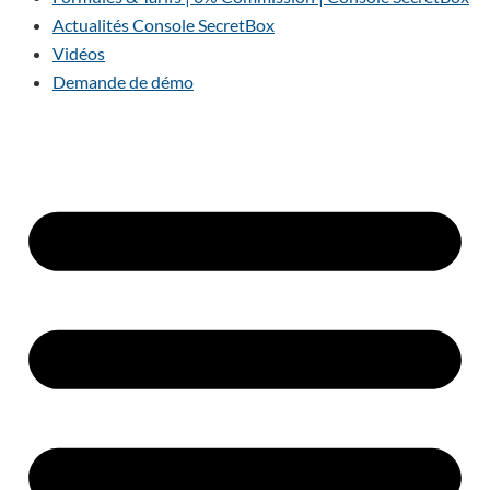
Actualités Console SecretBox
Vidéos
Demande de démo