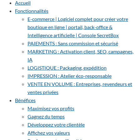
Accueil
Fonctionnalités
E-commerce | Logiciel complet pour créer votre
boutique en ligne | portail, back-office &
Intelligence artificielle | Console SecretBox
PAIEMENTS : Sans commission et sécurisé
MARKETING : Activation client, SEO, campagnes,
IA
LOGISTIQUE : Packaging, expédition
IMPRESSION : Atelier éco-responsable
VENTE EN VOLUME : Entreprises, revendeurs et
ventes privées
Bénéfices
Maximisez vos profits
Gagnez du temps
Développez votre clientèle
Affichez vos valeurs