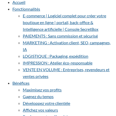
Accueil
Fonctionnalités
E-commerce | Logiciel complet pour créer votre
boutique en ligne | portail, back-office &
Intelligence artificielle | Console SecretBox
PAIEMENTS : Sans commission et sécurisé
MARKETING : Activation client, SEO, campagnes,
IA
LOGISTIQUE : Packaging, expédition
IMPRESSION : Atelier éco-responsable
VENTE EN VOLUME : Entreprises, revendeurs et
ventes privées
Bénéfices
Maximisez vos profits
Gagnez du temps
Développez votre clientèle
Affichez vos valeurs