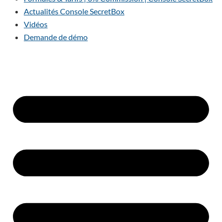
Actualités Console SecretBox
Vidéos
Demande de démo